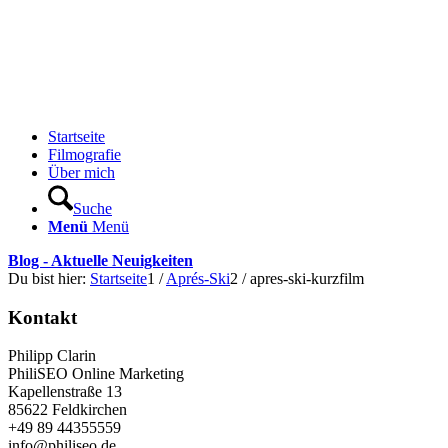
Startseite
Filmografie
Über mich
Suche
Menü
Menü
Blog - Aktuelle Neuigkeiten
Du bist hier:
Startseite
1
/
Aprés-Ski
2
/
apres-ski-kurzfilm
Kontakt
Philipp Clarin
PhiliSEO Online Marketing
Kapellenstraße 13
85622 Feldkirchen
+49 89 44355559
info@philiseo.de