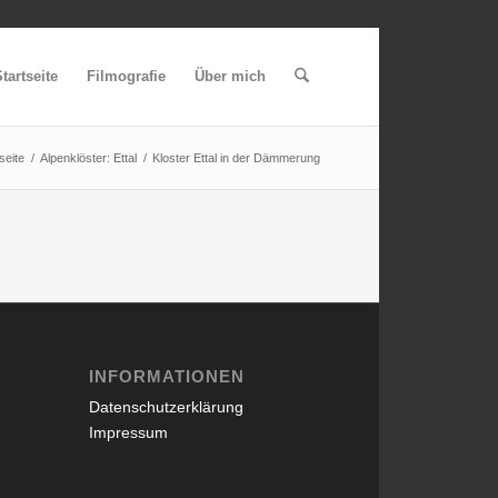
tartseite
Filmografie
Über mich
seite
/
Alpenklöster: Ettal
/
Kloster Ettal in der Dämmerung
INFORMATIONEN
Datenschutzerklärung
Impressum