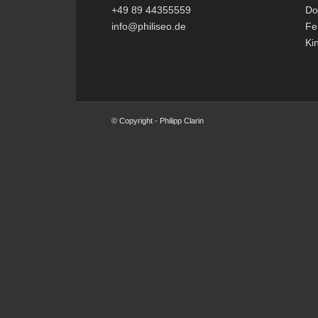
+49 89 44355559
Do
info@philiseo.de
Fe
Ki
© Copyright - Philipp Clarin