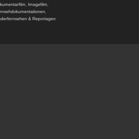
kumentarfilm, Imagefilm,
rnsehdokumentationen,
nderfernsehen & Reportagen.