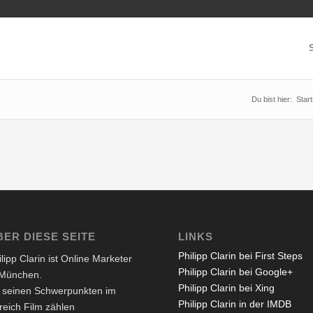
S
Du bist hier:
Start
BER DIESE SEITE
LINKS
Philipp Clarin bei First Steps
ilipp Clarin ist Online Marketer
Philipp Clarin bei Google+
 München.
Philipp Clarin bei Xing
 seinen Schwerpunkten im
Philipp Clarin in der IMDB
reich Film zählen